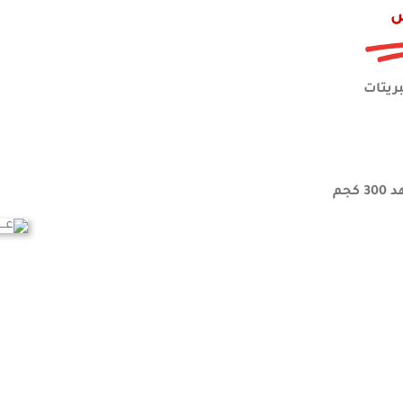
س
ريتات