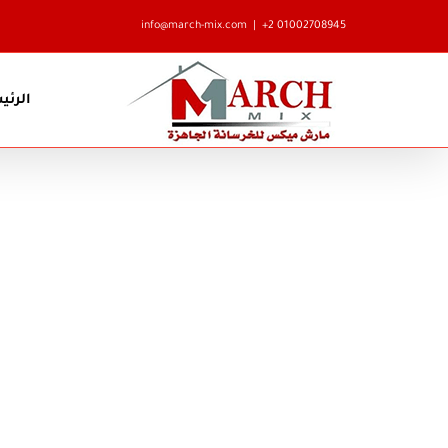
Ski
info@march-mix.com
|
+2 01002708945
t
conten
الرئي